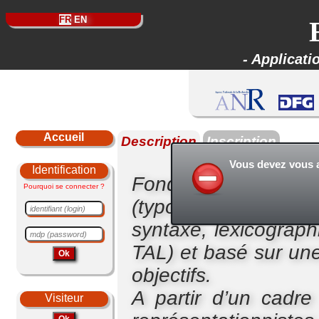
FR
EN
-
Applicati
Accueil
Description
Inscription
Vous devez vous a
Identification
Fondé sur une appro
Pourquoi se connecter ?
(typologie intra e
syntaxe, lexicograph
TAL) et basé sur une
objectifs.
A partir d’un cadre
Visiteur