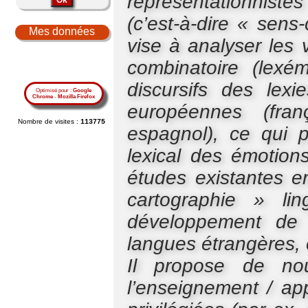
représentationniste
(c’est-à-dire « sens
Mes données
vise à analyser les
combinatoire (lexém
discursifs des lex
Optimisé pour :
Google
Chrome
-
Mozilla Firefox
européennes (fran
Nombre de visites :
113775
espagnol), ce qui 
lexical des émotion
études existantes en
cartographie » li
développement de 
langues étrangères, 
Il propose de nou
l’enseignement / ap